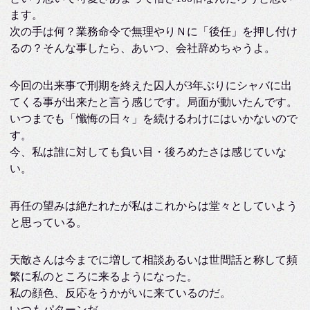
ます。
次の手は何？業務命令で無理やりＮに「後任」を押し付け
るの？そんな事したら、あいつ、会社辞めちゃうよ。
今回の出来事で刑期を終えた囚人が3年ぶりにシャバに出
てくる事が出来たと言う感じです。局面が動いたんです。
いつまでも「懺悔の日々」を続けるわけにはいかないので
す。
今、私は誰に対しても負い目・後ろめたさは感じていな
い。
再任の望みは絶たれたが私はこれからは堂々としていよう
と思っている。
天敵さんは今までに増して相談あるいは世間話と称して頻
繁に私のところに来るようになった。
私の顔色、反応をうかがいに来ているのだ。
いつもパターンだ。