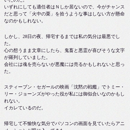
いずれにしても適任者はＮしか居ないので、今がチャンス
だと思って「火中の栗」を拾うような事はしない方が懸命
なのかもしれない。
しかし、28日の夜、帰宅するまでは私の気分は最悪でし
た。
心の想うまま文章にしたら、鬼畜と悪霊が喜びそうな文字
が羅列していました。
会社には魂を売らないが悪魔には売るかもしれないと思っ
た。
スティーブン・セガールの映画「沈黙の戦艦」でトミー・
リー・ジョーンズがやった役が私には御似合いなのかもし
れない。
イカレているのだ。
帰宅して不愉快な気分でパソコンの画面を見ていたらアニ