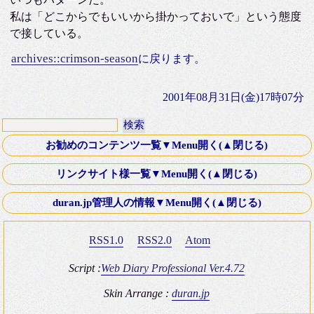
私は「どこからでもいいから掛かっておいで」という態度
で接している。
archives::crimson-season
に戻ります。
2001年08月31日(金)17時07分
お勧めのコンテンツ一覧▼Menu開く(▲閉じる)
第十八話・外伝「Down ！」K氏より寄稿
リンクサイト様一覧▼Menu開く(▲閉じる)
Old Fashioned Love Songシリーズ
文芸Webサーチ
duran.jp管理人の情報▼Menu開く(▲閉じる)
映画 いつかA列車に乗って 2003年
K-電子計算機同好会
ミステリースポット10 青木が原樹海・夜の国道139号線
RSS1.0
RSS2.0
Atom
Four Silver Rings
復刻版 itt-your-a! その8 僕はブッシュマン＾＾
Brown_eyes Hobby Square
Script :
Web Diary Professional Ver.4.72
ＴＲＡＤ（トラッド）のHP
Skin Arrange :
duran.jp
duran.jp管理人の情報