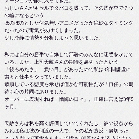
メーションが眼に入ってきた。
おじいさんがキセルでタバコを吸って、その煙が空で７つ
の輪になるという
ほのぼのとした何気無いアニメだったが絶妙なタイミング
だったので毒気が抜けてしまった。
少し冷静に情勢を分析しようと思いました。
私には自分の勝手で自爆して部署のみんなに迷惑をかけて
いる、また、上司天敵さんの期待を裏切ったという
「後ろめたさ」「負い目」があったので私は3年間謙虚に
粛々と仕事をやっていました。
恭順している態度を示せば僅かな可能性だが「再任」の期
待も心の片隅にありました。
オーバーに表現すれば「懺悔の日々」。正確に言えば3年5
ヶ月。
天敵さんは私を高く評価していてくれたし、彼の視点から
みれば私は彼の側近の一人で、その私が造反・裏切った
という思いで可愛さあまって憎さ100倍なんだろうと思い