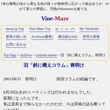
1本の葡萄の木から異なる色の枝々が無秩序に広がって絡み合うが、や
がて実りの季節に、円熟のHarmonyを奏でる。
Vine-
Maze
duran.jp-Top
Vine-Maze-Top
m．i．n．e's
My Wardrobe
愛車の想い出
Archives(書庫)
備忘録なInfo
管理人情報
お問い合わせ
Top Page
>
archives
>
crimson-season
> 旧「斜に構えコラム」喪明け
旧「斜に構えコラム」喪明け
2001/08/31 喪明け 前回コラムの続編です。
8月28日(火)のミーティングは行われませんでした。
延期になったんです。
私は直前まで知らなかったのだが、Ｎは昇格の話を断って
いたのだ。