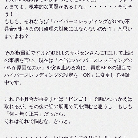
とまてよ、根本的な問題があるよな」・・・・・・そうそ
う！
もしも、それならば「ハイパースレッディングがONで不
具合が起きるのは修理の対象にはならないのか？」と思い
ますよね？
その後(最近ですけど)DELLのサポセンさんにTELして上記
の事柄を言い、現在は「本当にハイパースレッディングの
ONが原因なのか」を突き止める為に、再度BIOSの設定で
ハイパースレッディングの設定を「ON」に変更して検証
中です。
これで不具合が再発すれば「ビンゴ！」で胸のつっかえは
取れるが、その後の話の展開で気を病むと思うし、もしも
「何も無く正常」だったら、
それはそれで悩むな、きっと。
・・・・・・・もう、いいかげんに終りにしましょうよ。