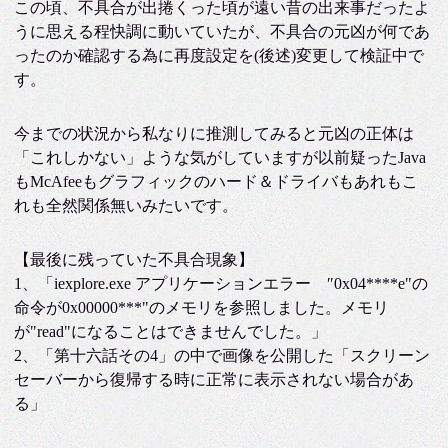
この頃、不具合が出捲くった頃が遠い昔の出来事だったよ
うに思える程快調に動いていたが、不具合の元凶が何であ
ったのか確認する為に再度設定を(後述)変更して検証中で
す。
今までの状況から私なりに推測してみると元凶の正体は
「これしかない」ような気がしていますが以前疑ったJava
もMcAfeeもグラフィックのハード＆ドライバもあれもこ
れも全然関係無いみたいです。
【最後に残っていた不具合現象】
1、「iexplore.exe アプリケーションエラー ″0x04****e"の
命令が0x00000***"のメモリを参照しました。メモリ
が"read"になることはできませんでした。」
2、「第十六話その4」の中で画像を公開した「スクリーン
セーバーから復帰する時に正常に表示されない場合があ
る」