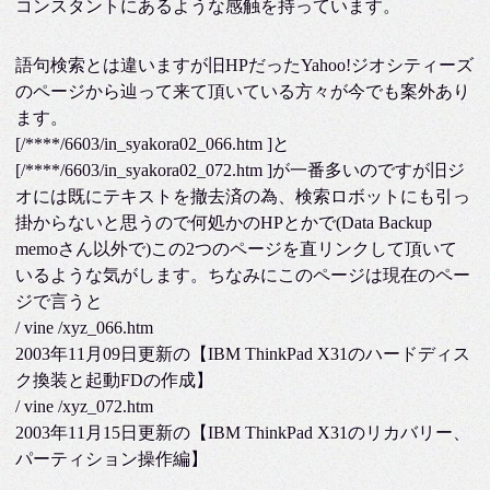
コンスタントにあるような感触を持っています。
語句検索とは違いますが旧HPだったYahoo!ジオシティーズ
のページから辿って来て頂いている方々が今でも案外あり
ます。
[/****/6603/in_syakora02_066.htm ]と
[/****/6603/in_syakora02_072.htm ]が一番多いのですが旧ジ
オには既にテキストを撤去済の為、検索ロボットにも引っ
掛からないと思うので何処かのHPとかで(Data Backup
memoさん以外で)この2つのページを直リンクして頂いて
いるような気がします。ちなみにこのページは現在のペー
ジで言うと
/ vine /xyz_066.htm
2003年11月09日更新の【IBM ThinkPad X31のハードディス
ク換装と起動FDの作成】
/ vine /xyz_072.htm
2003年11月15日更新の【IBM ThinkPad X31のリカバリー、
パーティション操作編】