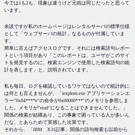
今では1も2も、現象は違うけど元凶は同じだったと思って
います。
余談ですが私のホームページはレンタルサーバの標準仕様
として「ウェブサーバの統計」なるものが付属していま
す。
簡単に言えばアクセスログです、それには検索語句レポー
トという項目があり「このレポートは、ユーザがこのサイ
トを発見するのに、検索エンジンで使用した検索語句の統
計を表します」と、説明されています。
私も毎日、ログを確認しているワケではないので統計的に
は何とも言えませんが、「iexplore.exe アプリケーションエ
ラー″0x04****e"の命令が0x00000***"のメモリを参照しま
した。メモリが"read"になることはできませんでした。」
関係の検索が結構あり、この事象で困っている人が多いん
だな、とあらためて実感した次第です。
それから、「IBM X31記事」関係の語句検索も以前から