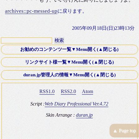
archives::pc-messed-up
に戻ります。
2005年09月18日(日)23時13分
お勧めのコンテンツ一覧▼Menu開く(▲閉じる)
第十八話・外伝「Down ！」K氏より寄稿
リンクサイト様一覧▼Menu開く(▲閉じる)
Old Fashioned Love Songシリーズ
文芸Webサーチ
duran.jp管理人の情報▼Menu開く(▲閉じる)
映画 いつかA列車に乗って 2003年
K-電子計算機同好会
ミステリースポット10 青木が原樹海・夜の国道139号線
RSS1.0
RSS2.0
Atom
Four Silver Rings
復刻版 itt-your-a! その8 僕はブッシュマン＾＾
Brown_eyes Hobby Square
Script :
Web Diary Professional Ver.4.72
ＴＲＡＤ（トラッド）のHP
Skin Arrange :
duran.jp
duran.jp管理人の情報
T氏のGOLF V型 GTI(みんカラ)
▲ Page top
JEANS SHOP NESHI