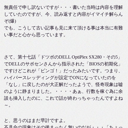
無責任で申し訳ないですが・・・書いた当時は内容を理解
していたのですが、今、読み返すと内容がイマイチ解らん
ぞ(爆)
でも、こうして古い記事も見に来て頂ける事は本当に有難
い事だと心から思っています。
さて、第十七話「ドツボのDELL OptiPlex SX280・その5」
でDELLのサポセンさんから指示された「BIOSの初期化」
ですけどこれが「ビンゴ！」だったみたいです。つまり、
ハイパースレッディングが設定でONになっていたのを
「なし」に戻したのが大正解だったようで、怪奇現象は嘘
のように静まりました。・・・・あぁ、行数を稼ぐ為に余
談も挿入したのに、これで話が終わっちゃったんですよね
～。
と、思うのはまだ早計ですよ。
不具合の現象はその後まったく無いのだが・・・「ちょっ