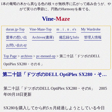
1本の葡萄の木から異なる色の枝々が無秩序に広がって絡み合うが、や
がて実りの季節に、円熟のHarmonyを奏でる。
Vine-
Maze
duran.jp-Top
Vine-Maze-Top
m．i．n．e's
My Wardrobe
愛車の想い出
Archives(書庫)
備忘録なInfo
管理人情報
お問い合わせ
Top Page
>
archives
>
pc-messed-up
> 第二十話「ドツボのDELL
OptiPlex SX280・その６」
第二十話「ドツボのDELL OptiPlex SX280・その６」
第二十話「ドツボのDELL OptiPlex SX280・その6」 2005
年09月18日更新
SX280を購入してから約5ヵ月経過しようとしている今日