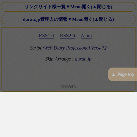
第十八話・外伝「Down ！」K氏より寄稿
リンクサイト様一覧▼Menu開く(▲閉じる)
Old Fashioned Love Songシリーズ
文芸Webサーチ
duran.jp管理人の情報▼Menu開く(▲閉じる)
映画 いつかA列車に乗って 2003年
K-電子計算機同好会
ミステリースポット10 青木が原樹海・夜の国道139号線
RSS1.0
RSS2.0
Atom
Four Silver Rings
復刻版 itt-your-a! その8 僕はブッシュマン＾＾
Brown_eyes Hobby Square
Script :
Web Diary Professional Ver.4.72
ＴＲＡＤ（トラッド）のHP
Skin Arrange :
duran.jp
duran.jp管理人の情報
T氏のGOLF V型 GTI(みんカラ)
▲ Page top
JEANS SHOP NESHI
VAN HOUSE Hamamatsu
negroni - ネグローニ
ベアードブルワリーガーデン修善寺
ドメイン_IPアドレス サーチ
サイトマップ自動生成ツール