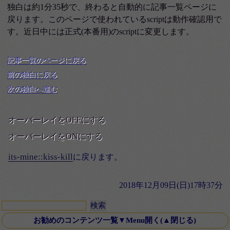
独白は約1分35秒で、終わると自動的に記事一覧ページに
戻ります。このページで使われているscriptは動作確認用で
す。近日中には正式(本番用)のscriptに変更します。
記事一覧のページに戻る
前の独白に戻る
次の独白へ進む
オーバーレイをOFFにする
オーバーレイをONにする
its-mine::kiss-kill
に戻ります。
2018年12月09日(日)17時37分
お勧めのコンテンツ一覧▼Menu開く(▲閉じる)