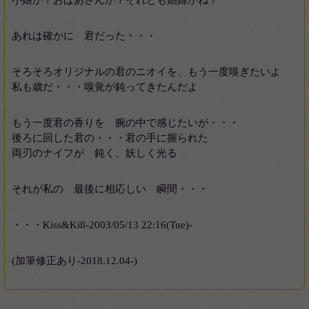
小娘か？おばあさんか？それとも娼婦かね？
あれは確かに 君だった・・・
そろそろオリジナルの君のニオイを、もう一度嗅ぎたいよ
私も歳だ・・・嗅覚が鈍ってきたんだよ
もう一度君の香りを 腕の中で感じたいが・・・
後ろに回した君の・・・君の手に握られた
両刃のナイフが 鈍く、妖しく光る
それが私の 最後に相応しい 瞬間・・・
・・・Kiss&Kill-2003/05/13 22:16(Tue)-
(加筆修正あり-2018.12.04-)