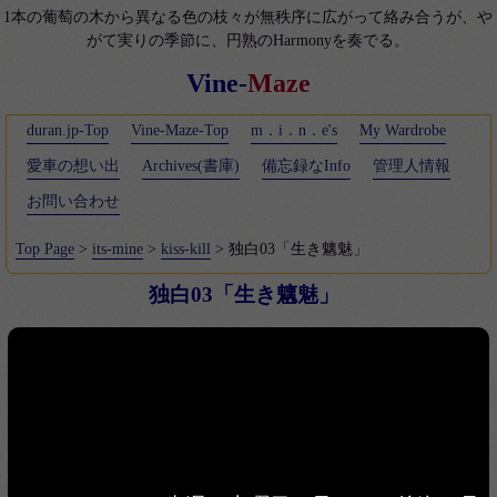
1本の葡萄の木から異なる色の枝々が無秩序に広がって絡み合うが、や
がて実りの季節に、円熟のHarmonyを奏でる。
Vine-
Maze
duran.jp-Top
Vine-Maze-Top
m．i．n．e's
My Wardrobe
愛車の想い出
Archives(書庫)
備忘録なInfo
管理人情報
お問い合わせ
Top Page
>
its-mine
>
kiss-kill
> 独白03「生き魑魅」
独白03「生き魑魅」