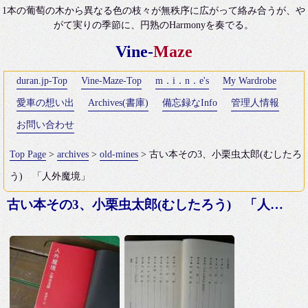
1本の葡萄の木から異なる色の枝々が無秩序に広がって絡み合うが、や
がて実りの季節に、円熟のHarmonyを奏でる。
Vine-
Maze
duran.jp-Top
Vine-Maze-Top
m．i．n．e's
My Wardrobe
愛車の想い出
Archives(書庫)
備忘録なInfo
管理人情報
お問い合わせ
Top Page
>
archives
>
old-mines
> 古い本その3、小栗虫太郎(むしたろ
う) 「人外魔境」
古い本その3、小栗虫太郎(むしたろう) 「人外魔境」