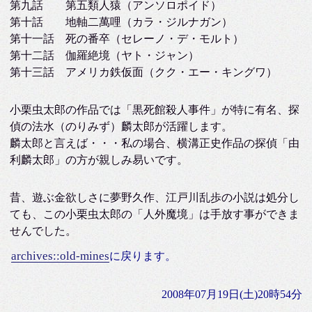
第九話 第五類人猿（アンソロポイド）
第十話 地軸二萬哩（カラ・ジルナガン）
第十一話 死の番卒（セレーノ・デ・モルト）
第十二話 伽羅絶境（ヤト・ジャン）
第十三話 アメリカ鉄仮面（クク・エー・キングワ）
小栗虫太郎の作品では「黒死館殺人事件」が特に有名、探
偵の法水（のりみず）麟太郎が活躍します。
麟太郎と言えば・・・私の場合、横溝正史作品の探偵「由
利麟太郎」の方が親しみ易いです。
昔、遊ぶ金欲しさに夢野久作、江戸川乱歩の小説は処分し
ても、この小栗虫太郎の「人外魔境」は手放す事ができま
せんでした。
archives::old-mines
に戻ります。
2008年07月19日(土)20時54分