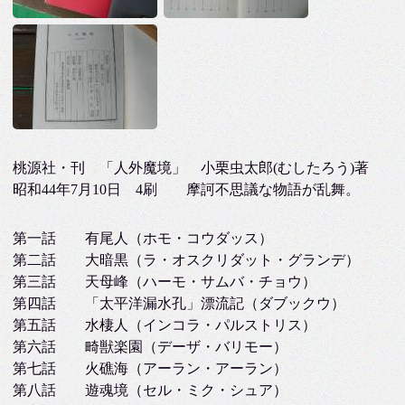
桃源社・刊 「人外魔境」 小栗虫太郎(むしたろう)著
昭和44年7月10日 4刷 摩訶不思議な物語が乱舞。
第一話 有尾人（ホモ・コウダッス）
第二話 大暗黒（ラ・オスクリダット・グランデ）
第三話 天母峰（ハーモ・サムバ・チョウ）
第四話 「太平洋漏水孔」漂流記（ダブックウ）
第五話 水棲人（インコラ・パルストリス）
第六話 畸獣楽園（デーザ・バリモー）
第七話 火礁海（アーラン・アーラン）
第八話 遊魂境（セル・ミク・シュア）