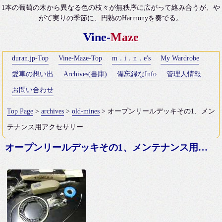
1本の葡萄の木から異なる色の枝々が無秩序に広がって絡み合うが、や
がて実りの季節に、円熟のHarmonyを奏でる。
Vine-
Maze
duran.jp-Top
Vine-Maze-Top
m．i．n．e's
My Wardrobe
愛車の想い出
Archives(書庫)
備忘録なInfo
管理人情報
お問い合わせ
Top Page
>
archives
>
old-mines
> オープンリールデッキその1、メン
テナンス用アクセサリー
オープンリールデッキその1、メンテナンス用アクセサリー