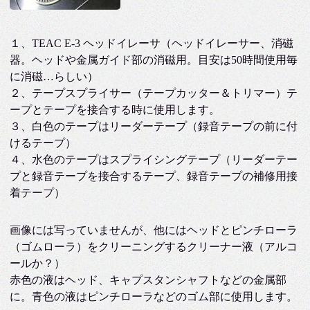
１、TEAC E-3 ヘッドイレーサ（ヘッドイレーサー、消磁
器。ヘッドや金属ガイド部の消磁用。目安は50時間使用毎
に消磁…らしい）
２、テープスプライサー（テープカッター＆トリマー）テ
ープとテープを接合する時に使用します。
３、白色のテープはリーダーテープ（録音テープの前に付
けるテープ）
４、水色のテープはスプライシングテープ（リーダーテー
プと録音テープを接合するテープ、録音テープの補修用接
着テープ）
画像には写っていませんが、他にはヘッドとピンチローラ
（ゴムローラ）をクリーニングするクリーナー液（アルコ
ールか？）
赤色の液はヘッド、キャプスタンシャフトなどの金属部
に。青色の液はピンチローラなどのゴム部に使用します。