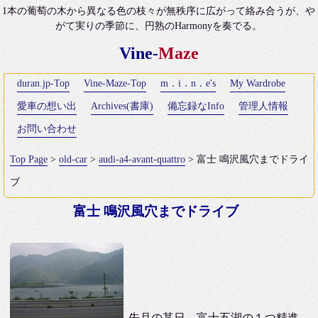
1本の葡萄の木から異なる色の枝々が無秩序に広がって絡み合うが、や
がて実りの季節に、円熟のHarmonyを奏でる。
Vine-
Maze
duran.jp-Top
Vine-Maze-Top
m．i．n．e's
My Wardrobe
愛車の想い出
Archives(書庫)
備忘録なInfo
管理人情報
お問い合わせ
Top Page
>
old-car
>
audi-a4-avant-quattro
> 富士 鳴沢風穴までドライ
ブ
富士 鳴沢風穴までドライブ
先月の某日、富士五湖の１つ精進