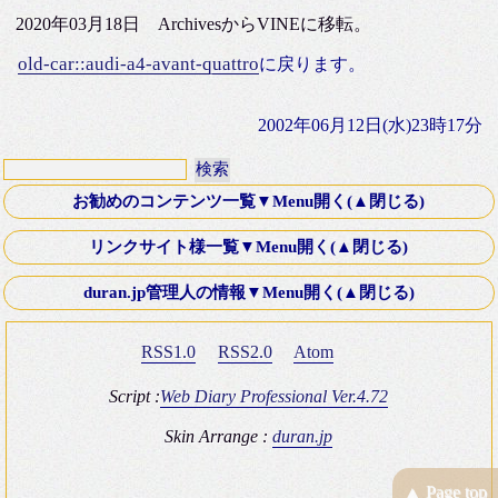
2020年03月18日 ArchivesからVINEに移転。
old-car::audi-a4-avant-quattro
に戻ります。
2002年06月12日(水)23時17分
お勧めのコンテンツ一覧▼Menu開く(▲閉じる)
第十八話・外伝「Down ！」K氏より寄稿
リンクサイト様一覧▼Menu開く(▲閉じる)
Old Fashioned Love Songシリーズ
文芸Webサーチ
duran.jp管理人の情報▼Menu開く(▲閉じる)
映画 いつかA列車に乗って 2003年
K-電子計算機同好会
ミステリースポット10 青木が原樹海・夜の国道139号線
RSS1.0
RSS2.0
Atom
Four Silver Rings
復刻版 itt-your-a! その8 僕はブッシュマン＾＾
Brown_eyes Hobby Square
Script :
Web Diary Professional Ver.4.72
ＴＲＡＤ（トラッド）のHP
Skin Arrange :
duran.jp
duran.jp管理人の情報
T氏のGOLF V型 GTI(みんカラ)
▲ Page top