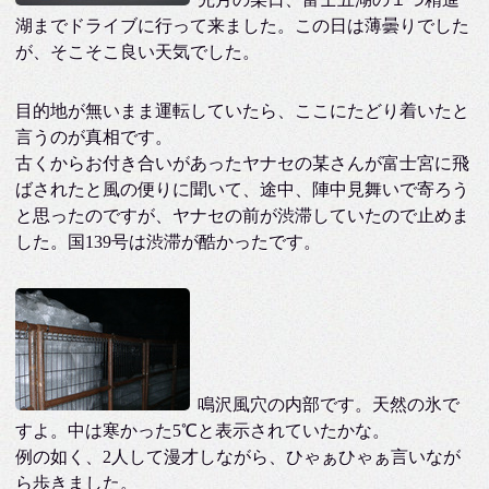
湖までドライブに行って来ました。この日は薄曇りでした
が、そこそこ良い天気でした。
目的地が無いまま運転していたら、ここにたどり着いたと
言うのが真相です。
古くからお付き合いがあったヤナセの某さんが富士宮に飛
ばされたと風の便りに聞いて、途中、陣中見舞いで寄ろう
と思ったのですが、ヤナセの前が渋滞していたので止めま
した。国139号は渋滞が酷かったです。
鳴沢風穴の内部です。天然の氷で
すよ。中は寒かった5℃と表示されていたかな。
例の如く、2人して漫才しながら、ひゃぁひゃぁ言いなが
ら歩きました。