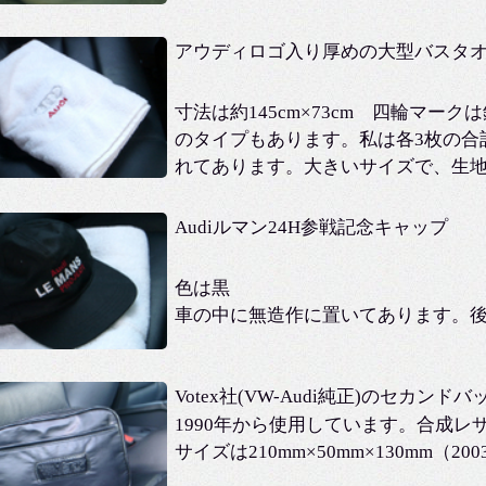
アウディロゴ入り厚めの大型バスタ
寸法は約145cm×73cm 四輪マーク
のタイプもあります。私は各3枚の合
れてあります。大きいサイズで、生
Audiルマン24H参戦記念キャップ
色は黒
車の中に無造作に置いてあります。
Votex社(VW-Audi純正)のセカンドバ
1990年から使用しています。合成レ
サイズは210mm×50mm×130mm（2