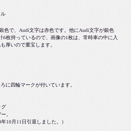
オル
は銀色で、Audi文字は赤色です。他にAudi文字が銀色
計6枚持っているので、画像の1枚は、常時車の中に入
地も厚いので重宝します。
後ろに四輪マークが付いています。
ッグ
ザー。
003年10月11日引退しました。）