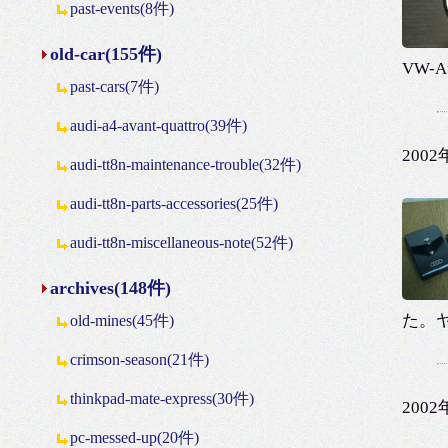
past-events(8件)
old-car(155件)
VW-
past-cars(7件)
audi-a4-avant-quattro(39件)
200
audi-tt8n-maintenance-trouble(32件)
audi-tt8n-parts-accessories(25件)
audi-tt8n-miscellaneous-note(52件)
archives(148件)
た。
old-mines(45件)
crimson-season(21件)
thinkpad-mate-express(30件)
200
pc-messed-up(20件)