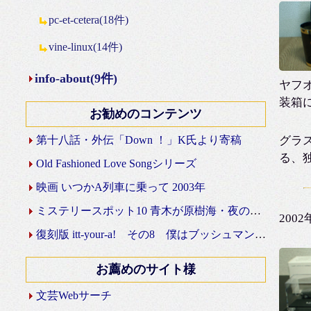
pc-et-cetera(18件)
vine-linux(14件)
info-about(9件)
ヤフ
装箱
お勧めのコンテンツ
第十八話・外伝「Down ！」K氏より寄稿
グラ
る、
Old Fashioned Love Songシリーズ
映画 いつかA列車に乗って 2003年
ミステリースポット10 青木が原樹海・夜の国道139号線
200
復刻版 itt-your-a! その8 僕はブッシュマン＾＾
お薦めのサイト様
文芸Webサーチ