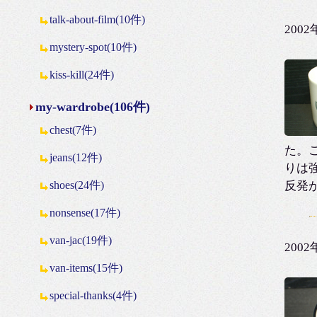
talk-about-film(10件)
200
mystery-spot(10件)
kiss-kill(24件)
my-wardrobe(106件)
chest(7件)
た。
jeans(12件)
りは
shoes(24件)
反発
nonsense(17件)
van-jac(19件)
200
van-items(15件)
special-thanks(4件)