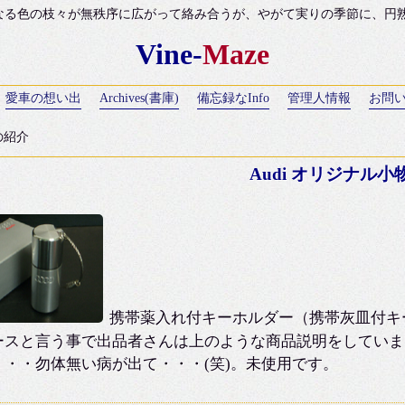
なる色の枝々が無秩序に広がって絡み合うが、やがて実りの季節に、円熟のH
Vine-
Maze
愛車の想い出
Archives(書庫)
備忘録なInfo
管理人情報
お問
の紹介
Audi オリジナル
携帯薬入れ付キーホルダー（携帯灰皿付キ
ースと言う事で出品者さんは上のような商品説明をしていま
・・・勿体無い病が出て・・・(笑)。未使用です。