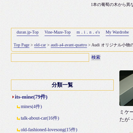
1本の葡萄の木から異
duran.jp-Top
Vine-Maze-Top
m．i．n．e's
My Wardrobe
Top Page
>
old-car
>
audi-a4-avant-quattro
> Audi オリジナル小物
分類一覧
its-mine(79件)
mines(4件)
ミケ
talk-about-car(16件)
たが
old-fashioned-lovesong(15件)