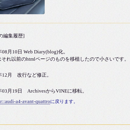
の編集履歴]
年08月10日 Web Diary(blog)化。
はそれ以前のhtmlページのものを移植したので小さいです。
5年12月 改行など修正。
0年03月19日 ArchivesからVINEに移転。
r::audi-a4-avant-quattro
に戻ります。