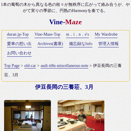
1本の葡萄の木から異なる色の枝々が無秩序に広がって絡み合うが、や
がて実りの季節に、円熟のHarmonyを奏でる。
Vine-
Maze
duran.jp-Top
Vine-Maze-Top
m．i．n．e's
My Wardrobe
愛車の想い出
Archives(書庫)
備忘録なInfo
管理人情報
お問い合わせ
Top Page
>
old-car
>
audi-tt8n-miscellaneous-note
> 伊豆長岡の三養
荘、3月
伊豆長岡の三養荘、3月