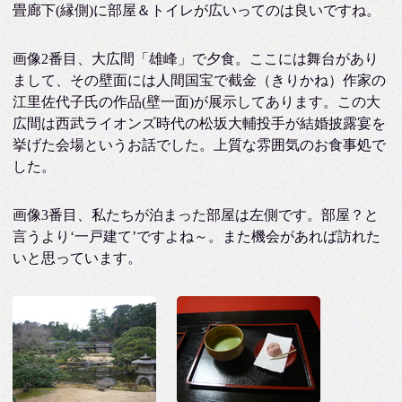
畳廊下(縁側)に部屋＆トイレが広いってのは良いですね。
画像2番目、大広間「雄峰」で夕食。ここには舞台があり
まして、その壁面には人間国宝で截金（きりかね）作家の
江里佐代子氏の作品(壁一面)が展示してあります。この大
広間は西武ライオンズ時代の松坂大輔投手が結婚披露宴を
挙げた会場というお話でした。上質な雰囲気のお食事処で
した。
画像3番目、私たちが泊まった部屋は左側です。部屋？と
言うより‘一戸建て’ですよね～。また機会があれば訪れた
いと思っています。