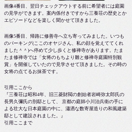
画像4番目、翌日チェックアウトする前に希望者には庭園
の見学ができます。案内係付きですから三養荘の歴史とか
エピソードなどを楽しく聞かせて頂きました。
画像5番目、帰路に修善寺へ立ち寄ってみました。いつも
のパーキング(ここのオヤジさん、私の顔を覚えててくれ
ました＾＾)へ停めて少し歩くと修禅寺があります。たま
たま修禅寺では「女将のもちより雛と修禅寺庭園特別観
賞」を開催していたので見学させて頂きました。その時の
女将の点てるお抹茶です。
引用ここから
『三養荘は昭和4年、旧三菱財閥の創始者岩崎弥太郎氏の
長男久彌氏の別邸として、 京都の庭師小川治兵衛の手に
よる壮大な日本庭園の中に、瀟洒な数寄屋造りの和風建築
邸として建設されました。』
引用ここまで