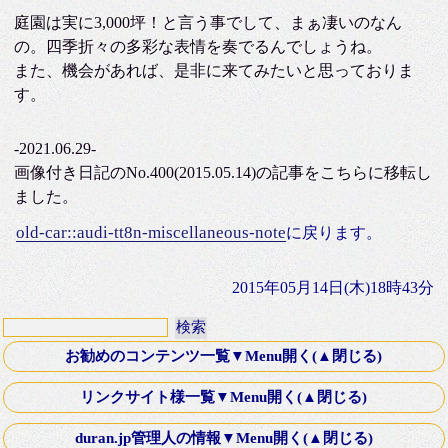
庭園は実に3,000坪！と言う事でして、まぁ凄いのなん
の。四季折々の多彩な表情を奏でるんでしょうね。
また、機会があれば、是非に来てみたいと思っておりま
す。
-2021.06.29-
画像付き日記のNo.400(2015.05.14)の記事をこちらに移転し
ました。
old-car::audi-tt8n-miscellaneous-note
に戻ります。
2015年05月14日(木)18時43分
お勧めのコンテンツ一覧▼Menu開く(▲閉じる)
第十八話・外伝「Down ！」K氏より寄稿
リンクサイト様一覧▼Menu開く(▲閉じる)
Old Fashioned Love Songシリーズ
文芸Webサーチ
duran.jp管理人の情報▼Menu開く(▲閉じる)