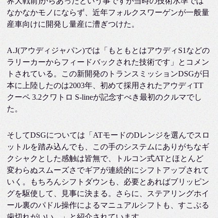
界大戦前)からあったという事ですが当時の技術水準では
なかなかモノにならず、近年フォルクスワーゲンが一般量
産車向けに開発し量産に漕ぎつけた。
A.J(アウディジャパン)では「もともとはアウディS1などの
ラリーカーからフィードバックされた技術です」とコメン
トされている。この新開発のトランスミッションDSGが日
本に上陸したのは2003年、初めて採用されたアウディTT
クーペ 3.2クワトロ S-lineが記念すべき最初のクルマでし
た。
そしてDSGについては「ATモードのDレンジを選んでスロ
ットルを踏み込んでも、この手のシステムにありがちなギ
クシャクとした感触は皆無で、トルコン式ATとほとんど
変わらぬスムーズさでギアが連続的にシフトアップされて
いく。もちろんシフトダウンも、必要とあればブリッピン
グを駆使して、見事に決まる。さらに、ステアリングホイ
ール裏のパドル操作によるマニュアルシフトも、すこぶる
歯切れがいい。」と紹介されています。