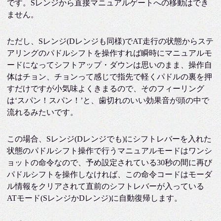
です。Sレンジから直接マニュアルゲートへの移動はでき
ません。
ただし、Sレンジ(Dレンジも同様)でAT走行の状態からステ
アリングのパドルシフトを操作すれば瞬時にマニュアルモ
ードになってシフトアップ・ダウンは思いのまま、操作自
体はチョン、チョンって感じで指先で軽くパドルの裏を押
すだけですが小気味よくきまるので、そのフィーリング
は‘スパン！スパン！’と、歯切れのいい効果音が頭の中で
流れるみたいです。
この場合、Sレンジ(Dレンジでも)にシフトレバーを入れた
状態のパドルシフト操作で行うマニュアルモードはワンシ
ョットの命令なので、予め設定されている30秒の間に再び
パドルシフトを操作しなければ、この命令コードはモーダ
ル情報をクリアされて直前のシフトレバーが入っている
ATモード(SレンジかDレンジ)に自動復帰します。