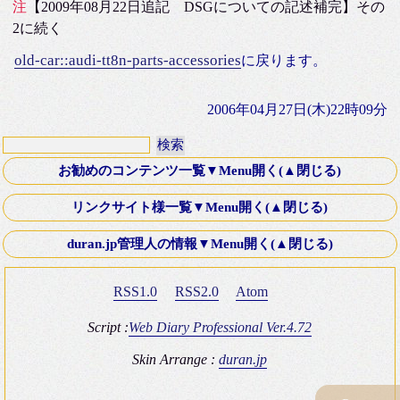
注
【2009年08月22日追記 DSGについての記述補完】その
2に続く
old-car::audi-tt8n-parts-accessories
に戻ります。
2006年04月27日(木)22時09分
お勧めのコンテンツ一覧▼Menu開く(▲閉じる)
第十八話・外伝「Down ！」K氏より寄稿
リンクサイト様一覧▼Menu開く(▲閉じる)
Old Fashioned Love Songシリーズ
文芸Webサーチ
duran.jp管理人の情報▼Menu開く(▲閉じる)
映画 いつかA列車に乗って 2003年
K-電子計算機同好会
ミステリースポット10 青木が原樹海・夜の国道139号線
RSS1.0
RSS2.0
Atom
Four Silver Rings
復刻版 itt-your-a! その8 僕はブッシュマン＾＾
Brown_eyes Hobby Square
Script :
Web Diary Professional Ver.4.72
ＴＲＡＤ（トラッド）のHP
Skin Arrange :
duran.jp
duran.jp管理人の情報
T氏のGOLF V型 GTI(みんカラ)