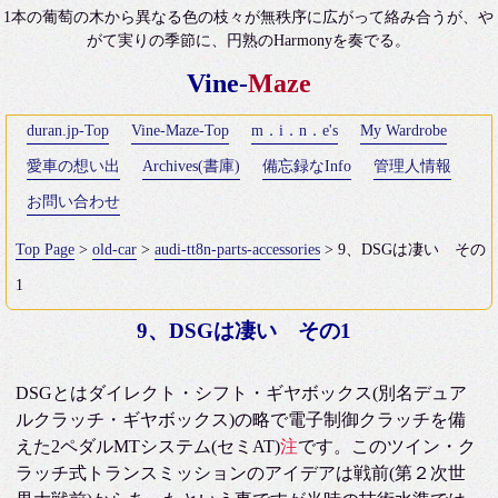
1本の葡萄の木から異なる色の枝々が無秩序に広がって絡み合うが、や
がて実りの季節に、円熟のHarmonyを奏でる。
Vine-
Maze
duran.jp-Top
Vine-Maze-Top
m．i．n．e's
My Wardrobe
愛車の想い出
Archives(書庫)
備忘録なInfo
管理人情報
お問い合わせ
Top Page
>
old-car
>
audi-tt8n-parts-accessories
> 9、DSGは凄い その
1
9、DSGは凄い その1
DSGとはダイレクト・シフト・ギヤボックス(別名デュア
ルクラッチ・ギヤボックス)の略で電子制御クラッチを備
えた2ペダルMTシステム(セミAT)
注
です。このツイン・ク
ラッチ式トランスミッションのアイデアは戦前(第２次世