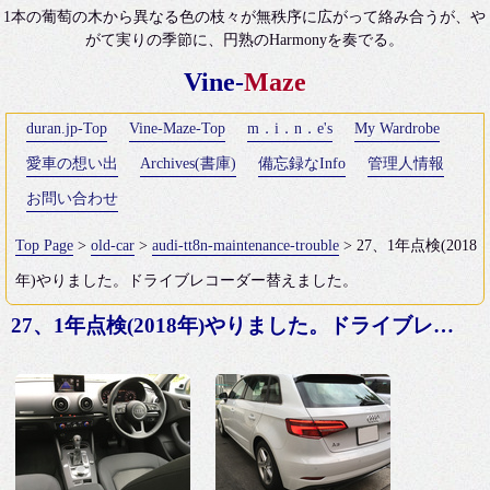
1本の葡萄の木から異なる色の枝々が無秩序に広がって絡み合うが、や
がて実りの季節に、円熟のHarmonyを奏でる。
Vine-
Maze
duran.jp-Top
Vine-Maze-Top
m．i．n．e's
My Wardrobe
愛車の想い出
Archives(書庫)
備忘録なInfo
管理人情報
お問い合わせ
Top Page
>
old-car
>
audi-tt8n-maintenance-trouble
> 27、1年点検(2018
年)やりました。ドライブレコーダー替えました。
27、1年点検(2018年)やりました。ドライブレコーダー替えました。