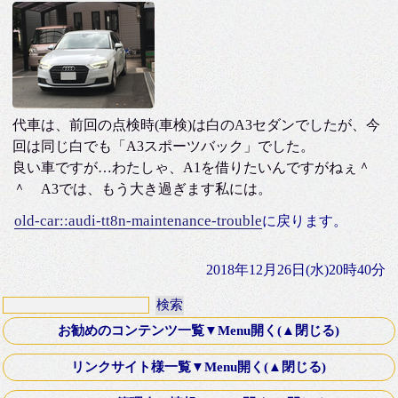
代車は、前回の点検時(車検)は白のA3セダンでしたが、今
回は同じ白でも「A3スポーツバック」でした。
良い車ですが…わたしゃ、A1を借りたいんですがねぇ＾
＾ A3では、もう大き過ぎます私には。
old-car::audi-tt8n-maintenance-trouble
に戻ります。
2018年12月26日(水)20時40分
お勧めのコンテンツ一覧▼Menu開く(▲閉じる)
第十八話・外伝「Down ！」K氏より寄稿
リンクサイト様一覧▼Menu開く(▲閉じる)
Old Fashioned Love Songシリーズ
文芸Webサーチ