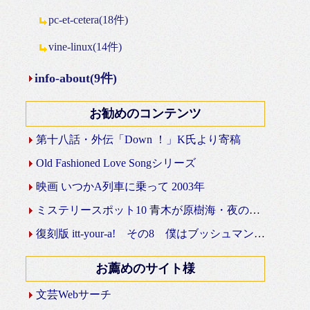
pc-et-cetera(18件)
vine-linux(14件)
info-about(9件)
お勧めのコンテンツ
第十八話・外伝「Down ！」K氏より寄稿
Old Fashioned Love Songシリーズ
映画 いつかA列車に乗って 2003年
ミステリースポット10 青木が原樹海・夜の国道139号線
復刻版 itt-your-a! その8 僕はブッシュマン＾＾
お薦めのサイト様
文芸Webサーチ