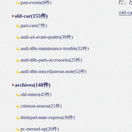
だ」
past-events(8件)
old-c
old-car(155件)
past-cars(7件)
audi-a4-avant-quattro(39件)
audi-tt8n-maintenance-trouble(32件)
audi-tt8n-parts-accessories(25件)
audi-tt8n-miscellaneous-note(52件)
archives(148件)
old-mines(45件)
crimson-season(21件)
thinkpad-mate-express(30件)
pc-messed-up(20件)