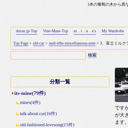
1本の葡萄の木から異
duran.jp-Top
Vine-Maze-Top
m．i．n．e's
My Wardrobe
Top Page
>
old-car
>
audi-tt8n-miscellaneous-note
> 3、富士ミルクラ
分類一覧
its-mine(79件)
mines(4件)
です
talk-about-car(16件)
が大
ます
old-fashioned-lovesong(15件)