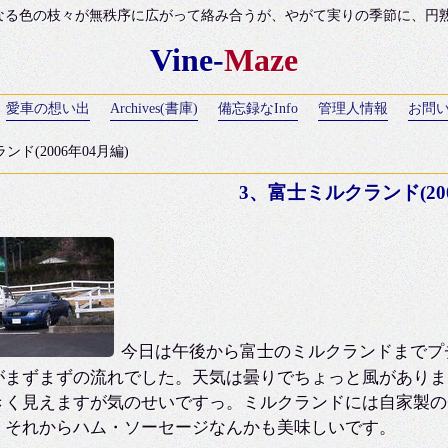
なる色の枝々が無秩序に広がって絡み合うが、やがて実りの季節に、円熟のH
Vine-
Maze
愛車の想い出
Archives(書庫)
備忘録なInfo
管理人情報
お問
ンド(2006年04月編)
3、富士ミルクランド(200
今日は午後から富士のミルクランドまでプ
がまずまずの流れでした。天気は曇りでちょっと風がありま
きく見えますが気のせいですっ。ミルクランドには自家製の
。それからハム・ソーセージなんかも美味しいです。