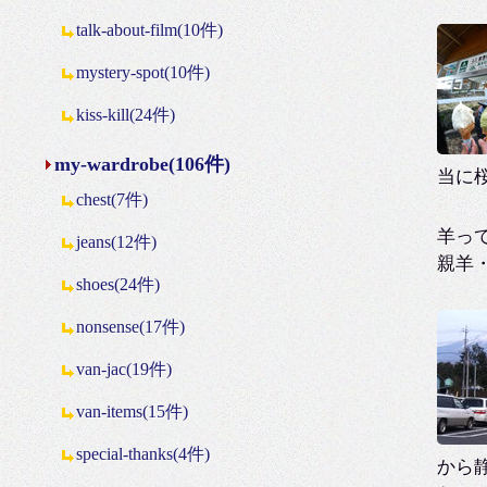
talk-about-film(10件)
mystery-spot(10件)
kiss-kill(24件)
my-wardrobe(106件)
当に
chest(7件)
羊っ
jeans(12件)
親羊・
shoes(24件)
nonsense(17件)
van-jac(19件)
van-items(15件)
special-thanks(4件)
から