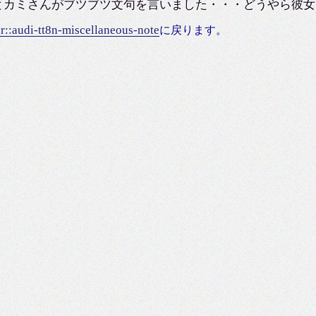
とカミさんがブツブツ文句を言いました・・・どうやら彼女
ar::audi-tt8n-miscellaneous-note
に戻ります。