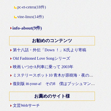
pc-et-cetera(18件)
vine-linux(14件)
info-about(9件)
お勧めのコンテンツ
第十八話・外伝「Down ！」K氏より寄稿
Old Fashioned Love Songシリーズ
映画 いつかA列車に乗って 2003年
ミステリースポット10 青木が原樹海・夜の国道139号線
復刻版 itt-your-a! その8 僕はブッシュマン＾＾
お薦めのサイト様
文芸Webサーチ