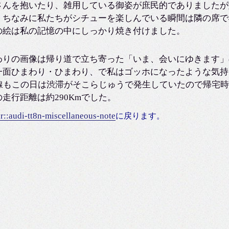
さんを抱いたり、雑用している御姿が庶民的でありましたが
。ちなみに私たちがシチューを楽しんでいる瞬間は隣の席で
の絵は私の記憶の中にしっかり焼き付けました。
わりの画像は帰り道で立ち寄った「いま、会いにゆきます」
一面ひまわり・ひまわり、で私はゴッホになったような気持
号線もこの日は渋滞がそこらじゅうで発生していたので帰宅
走行距離は約290Kmでした。
ar::audi-tt8n-miscellaneous-note
に戻ります。