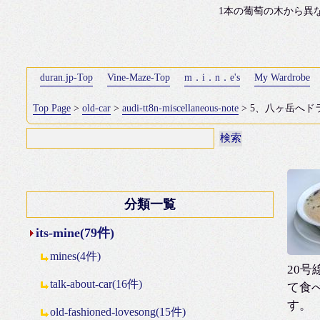
1本の葡萄の木から異
duran.jp-Top
Vine-Maze-Top
m．i．n．e's
My Wardrobe
Top Page
>
old-car
>
audi-tt8n-miscellaneous-note
> 5、八ヶ岳へドラ
分類一覧
its-mine(79件)
mines(4件)
20
talk-about-car(16件)
て食
す。
old-fashioned-lovesong(15件)