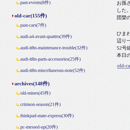
past-events(8件)
お孫
した
old-car(155件)
団欒
past-cars(7件)
ひま
audi-a4-avant-quattro(39件)
辺り
audi-tt8n-maintenance-trouble(32件)
52
本日の
audi-tt8n-parts-accessories(25件)
old-c
audi-tt8n-miscellaneous-note(52件)
archives(148件)
old-mines(45件)
crimson-season(21件)
thinkpad-mate-express(30件)
pc-messed-up(20件)