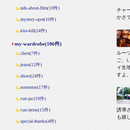
talk-about-film(10件)
チャ
かさ
mystery-spot(10件)
kiss-kill(24件)
my-wardrobe(106件)
ルー
chest(7件)
ご、
jeans(12件)
イ生
すよ
shoes(24件)
nonsense(17件)
van-jac(19件)
誘導
van-items(15件)
も嬉
special-thanks(4件)