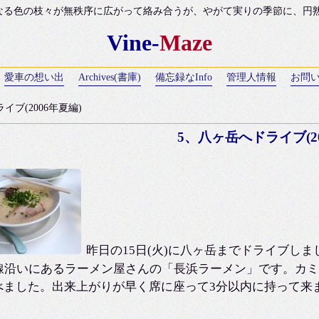
なる色の枝々が無秩序に広がって絡み合うが、やがて実りの季節に、円熟のH
Vine-
Maze
愛車の想い出
Archives(書庫)
備忘録なInfo
管理人情報
お問
イブ(2006年夏編)
5、八ヶ岳へドライブ(20
昨日の15日(火)に八ヶ岳までドライブし
号線沿いにあるラーメン屋さんの「長浜ラーメン」です。カ
べました。出来上がりが早く席に座って3分以内に持って来ま