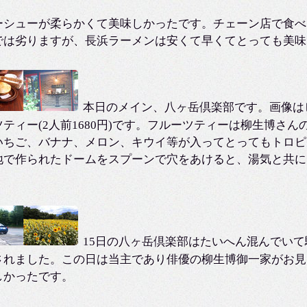
ーシューが柔らかくて美味しかったです。チェーン店で食べ
では劣りますが、長浜ラーメンは安くて早くてとっても美味
本日のメイン、八ヶ岳倶楽部です。画像はビ
ツティー(2人前1680円)です。フルーツティーは柳生博さ
いちご、バナナ、メロン、キウイ等が入ってとってもトロピ
地で作られたドームをスプーンで穴をあけると、湯気と共に
。
15日の八ヶ岳倶楽部はたいへん混んでい
されました。この日は当主であり俳優の柳生博御一家がお見
しかったです。