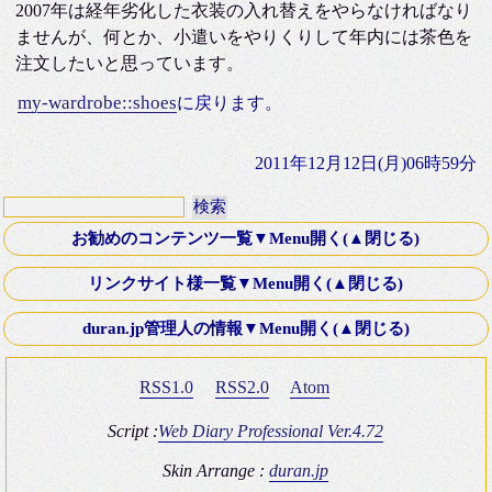
2007年は経年劣化した衣装の入れ替えをやらなければなり
ませんが、何とか、小遣いをやりくりして年内には茶色を
注文したいと思っています。
my-wardrobe::shoes
に戻ります。
2011年12月12日(月)06時59分
お勧めのコンテンツ一覧▼Menu開く(▲閉じる)
第十八話・外伝「Down ！」K氏より寄稿
リンクサイト様一覧▼Menu開く(▲閉じる)
Old Fashioned Love Songシリーズ
文芸Webサーチ
duran.jp管理人の情報▼Menu開く(▲閉じる)
映画 いつかA列車に乗って 2003年
K-電子計算機同好会
ミステリースポット10 青木が原樹海・夜の国道139号線
RSS1.0
RSS2.0
Atom
Four Silver Rings
復刻版 itt-your-a! その8 僕はブッシュマン＾＾
Brown_eyes Hobby Square
Script :
Web Diary Professional Ver.4.72
ＴＲＡＤ（トラッド）のHP
Skin Arrange :
duran.jp
duran.jp管理人の情報