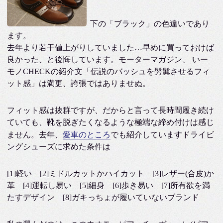
下の「ブラック」の色違いであり
ます。
去年より若干値上がりしていました…早めに買っておけば
良かった、と後悔しています。モーターマガジン、 いー
モノCHECKの紹介文「伝説のバッシュを髣髴させるフィ
ット感」は満更、誇張ではありませぬ。
フィット感は抜群ですが、だからと言って長時間履き続け
ていても、靴を脱ぎたくなるような極端な締め付けは感じ
ません。去年、
愛車のところ
でも紹介していますドライビ
ングシューズに求めた条件は
[1]軽い [2]ミドルカットかハイカット [3]レザー(合皮)か
革 [4]運転し易い [5]細身 [6]歩き易い [7]所有欲を満
たすデザイン [8]ガキっちょが履いていないブランド