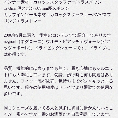
インナー素材：カロックスタッファー/トラスメッシ
ュ/3mm厚スポンジ/8mm厚スポンジ
カップインソール素材：カロックスタッファー/EVA/スプ
リンジエラストマー
2006年9月に購入、愛車のコンテンツで紹介してあります
negroni（ネグローニ）ウオモ・ピアッチェヴォーレ(ピア
ッツェボーレ)。ドライビングシューズです。ドライブに
は必須です。
品質、機能的には言うまでも無く、履き心地にもシルエッ
トにも大満足しています。勿論、歩行時も何も問題はあり
ません。フィット感が抜群、気持ちまでがシャキッとする
思いです。現在の使用頻度はドライブより通勤での使用が
多いです。
同じシューズを履いてる人と滅多に御目に掛かんないとこ
ろが、密かですが一番のお洒落だと自己満足しています。