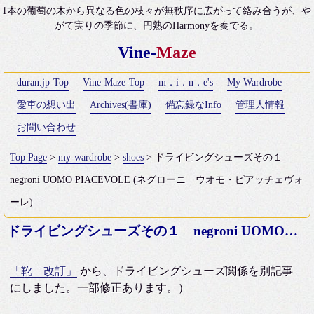
1本の葡萄の木から異なる色の枝々が無秩序に広がって絡み合うが、や
がて実りの季節に、円熟のHarmonyを奏でる。
Vine-
Maze
duran.jp-Top
Vine-Maze-Top
m．i．n．e's
My Wardrobe
愛車の想い出
Archives(書庫)
備忘録なInfo
管理人情報
お問い合わせ
Top Page
>
my-wardrobe
>
shoes
> ドライビングシューズその１
negroni UOMO PIACEVOLE (ネグローニ ウオモ・ピアッチェヴォ
ーレ)
ドライビングシューズその１ negroni UOMO PIACEVOLE (ネグローニ ウオモ・ピアッチェヴォーレ)
「靴 改訂」
から、ドライビングシューズ関係を別記事
にしました。一部修正あります。）