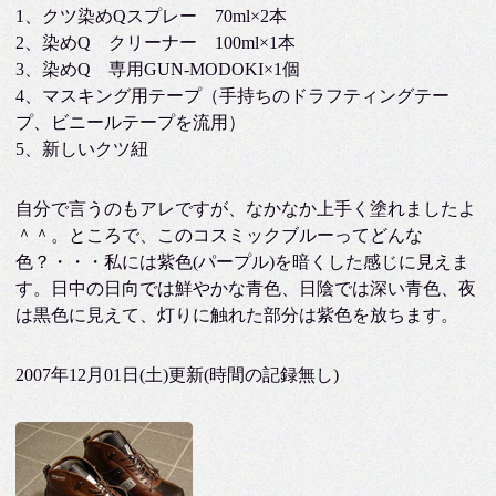
1、クツ染めQスプレー 70ml×2本
2、染めQ クリーナー 100ml×1本
3、染めQ 専用GUN-MODOKI×1個
4、マスキング用テープ（手持ちのドラフティングテー
プ、ビニールテープを流用）
5、新しいクツ紐
自分で言うのもアレですが、なかなか上手く塗れましたよ
＾＾。ところで、このコスミックブルーってどんな
色？・・・私には紫色(パープル)を暗くした感じに見えま
す。日中の日向では鮮やかな青色、日陰では深い青色、夜
は黒色に見えて、灯りに触れた部分は紫色を放ちます。
2007年12月01日(土)更新(時間の記録無し)