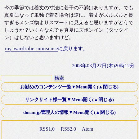
今の季節では着丈の寸法に若干の不満はありますが、でも
真夏になって単独で着る場合は逆に、着丈がズルズルと長
すぎるメンズ物よりスマートに見えると思いますがどうで
しょうか？いくらなんでも真夏にズボンイン（タックイ
ン）はしないと思いますけど。
my-wardrobe::nonsense
に戻ります。
2008年03月27日(木)20時12分
お勧めのコンテンツ一覧▼Menu開く(▲閉じる)
第十八話・外伝「Down ！」K氏より寄稿
リンクサイト様一覧▼Menu開く(▲閉じる)
Old Fashioned Love Songシリーズ
文芸Webサーチ
duran.jp管理人の情報▼Menu開く(▲閉じる)
映画 いつかA列車に乗って 2003年
K-電子計算機同好会
ミステリースポット10 青木が原樹海・夜の国道139号線
RSS1.0
RSS2.0
Atom
Four Silver Rings