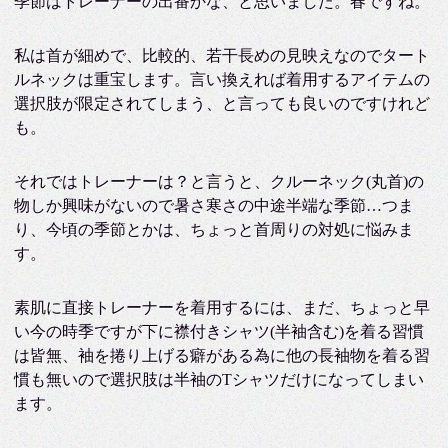
季節はトレーナーの出番かな、と思いました。春ですね。
私は首が細めで、比較的、若干長めの見映えなのでタート
ルネックは重宝します。言い換えれば着用するアイテムの
選択肢が限定されてしまう、と言っても良いのですけれど
も。
それではトレーナーは？と言うと、クルーネック(丸首)の
物しか興味がないので暑さ寒さの中途半端な季節…つま
り、今頃の季節とかは、ちょっと首周りの対処に悩みま
す。
素肌に直接トレーナーを着用するには、まだ、ちょっと早
い今の時季ですが下に襟付きシャツ(半袖含む)を着る習慣
は皆無、袖を捲り上げる癖がある為に他の長袖物を着る習
慣も無いので選択肢は半袖のTシャツだけになってしまい
ます。