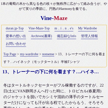
1本の葡萄の木から異なる色の枝々が無秩序に広がって絡み合うが、や
がて実りの季節に、円熟のHarmonyを奏でる。
Vine-
Maze
duran.jp-Top
Vine-Maze-Top
m．i．n．e's
My Wardrobe
愛車の想い出
Archives(書庫)
備忘録なInfo
管理人情報
お問い合わせ
Top Page
>
my-wardrobe
>
nonsense
> 13、トレーナーの下に何を着ま
す？…ハイネック（モックタートル）半袖Tシャツ
13、トレーナーの下に何を着ます？…ハイネック（モックタートル）半袖Tシャツ
冬はタートルネックセーターがフル稼働するのですが、22
日(土)にVAN静岡さんへ行った時に、トロピカル(春夏用)
のジャケットを脱いでカシミヤ混紡の薄手のタートルセー
ターだけになっても汗が出る程でしたからもう、そろそろ