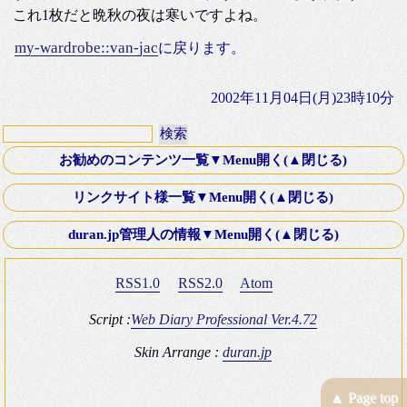
これ1枚だと晩秋の夜は寒いですよね。
my-wardrobe::van-jac
に戻ります。
2002年11月04日(月)23時10分
お勧めのコンテンツ一覧▼Menu開く(▲閉じる)
第十八話・外伝「Down ！」K氏より寄稿
リンクサイト様一覧▼Menu開く(▲閉じる)
Old Fashioned Love Songシリーズ
文芸Webサーチ
duran.jp管理人の情報▼Menu開く(▲閉じる)
映画 いつかA列車に乗って 2003年
K-電子計算機同好会
ミステリースポット10 青木が原樹海・夜の国道139号線
RSS1.0
RSS2.0
Atom
Four Silver Rings
復刻版 itt-your-a! その8 僕はブッシュマン＾＾
Brown_eyes Hobby Square
Script :
Web Diary Professional Ver.4.72
ＴＲＡＤ（トラッド）のHP
Skin Arrange :
duran.jp
duran.jp管理人の情報
T氏のGOLF V型 GTI(みんカラ)
▲ Page top