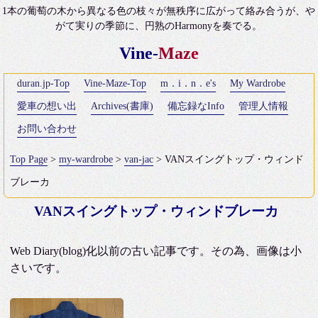
1本の葡萄の木から異なる色の枝々が無秩序に広がって絡み合うが、や
がて実りの季節に、円熟のHarmonyを奏でる。
Vine-
Maze
duran.jp-Top
Vine-Maze-Top
m．i．n．e's
My Wardrobe
愛車の想い出
Archives(書庫)
備忘録なInfo
管理人情報
お問い合わせ
Top Page
>
my-wardrobe
>
van-jac
> VANスイングトップ・ウィンド
ブレーカ
VANスイングトップ・ウィンドブレーカ
Web Diary(blog)化以前の古い記事です。その為、画像は小
さいです。