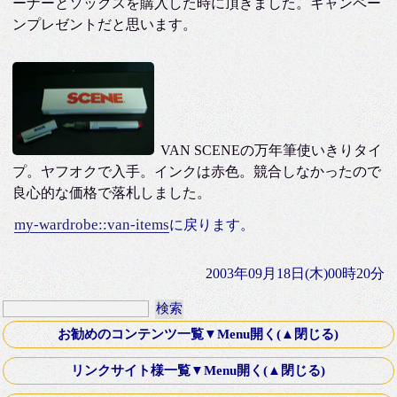
ーナーとソックスを購入した時に頂きました。キャンペー
ンプレゼントだと思います。
VAN SCENEの万年筆使いきりタイ
プ。ヤフオクで入手。インクは赤色。競合しなかったので
良心的な価格で落札しました。
my-wardrobe::van-items
に戻ります。
2003年09月18日(木)00時20分
お勧めのコンテンツ一覧▼Menu開く(▲閉じる)
第十八話・外伝「Down ！」K氏より寄稿
リンクサイト様一覧▼Menu開く(▲閉じる)
Old Fashioned Love Songシリーズ