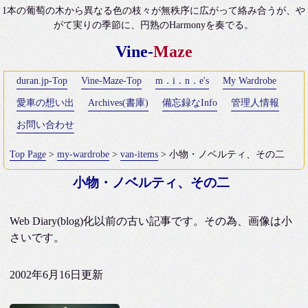
1本の葡萄の木から異なる色の枝々が無秩序に広がって絡み合うが、や
がて実りの季節に、円熟のHarmonyを奏でる。
Vine-
Maze
duran.jp-Top
Vine-Maze-Top
m．i．n．e's
My Wardrobe
愛車の想い出
Archives(書庫)
備忘録なInfo
管理人情報
お問い合わせ
Top Page
>
my-wardrobe
>
van-items
> 小物・ノベルティ、その二
小物・ノベルティ、その二
Web Diary(blog)化以前の古い記事です。その為、画像は小
さいです。
2002年6月16日更新