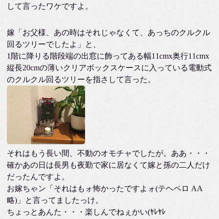
して言ったワケですよ。
嫁「お父様、あの時はそれじゃなくて、あっちのクルクル
回るツリーでしたよ」と、
1階に降りる階段端の出窓に飾ってある幅11cmx奥行11cmx
縦長20cmの薄いクリアボックスケースに入っている電動式
のクルクル回るツリーを指さして言った。
それはもう長い間、不動のオモチャでしたが。ああ・・・
確かあの日は長男も夜勤で家に居なくて嫁と孫の二人だけ
だったんですよ。
お嫁ちゃン「それはもォ怖かったですよォ(テヘペロ AA
略)」と言ってましたっけ。
ちょっとあんた・・・楽しんでねぇかい(ﾔﾚﾔﾚ