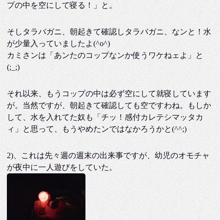
プの中を空にして寝る！」と。
そしタラバガニ、朝起きて確認しタラバガニ、なンと！水
が少量入っていましたよ(^o^)
カミさンは「あンたのコップなンか使うワケねェよ」と
(;_;)
それ以来、もうコップの中は必ず空にして就寝しています
が。当然ですが、朝起きて確認しても空ですわね。もしか
して、水を入れてた奴も「チッ！感付カレテシマッタカ
ィ」と思って、もうやめたンではなかろうかと(^^;)
2)、これは先々週の週末の出来事ですが、幼児のオモチャ
が夜中に一人遊びをしていた。