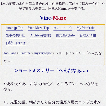
1本の葡萄の木から異なる色の枝々が無秩序に広がって絡み合うが、や
がて実りの季節に、円熟のHarmonyを奏でる。
Vine-
Maze
duran.jp-Top
Vine-Maze-Top
m．i．n．e's
My Wardrobe
愛車の想い出
Archives(書庫)
備忘録なInfo
管理人情報
お問い合わせ
Top Page
>
its-mine
>
mystery-spot
> ショートミステリー「へんだな
ぁ…」
ショートミステリー「へんだなぁ…」
やあやあやあ、おは＼(^o^)／、ところてン、へンな話を
少々。
1)、先週の話。朝起きたら自分の歯磨き用のコップに水が