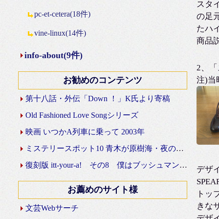
スタ
pc-et-cetera(18件)
の足
たハ
vine-linux(14件)
商品
info-about(9件)
2、
お勧めのコンテンツ
注)当
第十八話・外伝「Down ！」K氏より寄稿
Old Fashioned Love Songシリーズ
映画 いつかA列車に乗って 2003年
ミステリースポット10 青木が原樹海・夜の国道139号線
復刻版 itt-your-a! その8 僕はブッシュマン＾＾
デザ
SP
お薦めのサイト様
トッ
きな
文芸Webサーチ
デザ