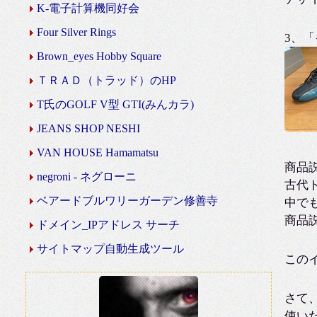
K-電子計算機同好会
Four Silver Rings
3、
Brown_eyes Hobby Square
ＴＲＡＤ（トラッド）のHP
T氏のGOLF V型 GTI(みんカラ)
JEANS SHOP NESHI
VAN HOUSE Hamamatsu
商品
negroni - ネグローニ
古代
ベアードブルワリーガーデン修善寺
中で
商品
ドメイン_IPアドレス サーチ
サイトマップ自動生成ツール
このイ
さて
使い