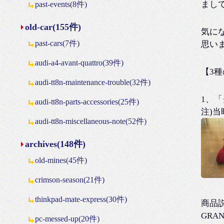
まし
past-events(8件)
old-car(155件)
気に
past-cars(7件)
思い
audi-a4-avant-quattro(39件)
【3
audi-tt8n-maintenance-trouble(32件)
1、
audi-tt8n-parts-accessories(25件)
注)当
audi-tt8n-miscellaneous-note(52件)
archives(148件)
old-mines(45件)
crimson-season(21件)
thinkpad-mate-express(30件)
商品
GRA
pc-messed-up(20件)