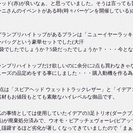
レッド(赤)が良いなぁ、と思っていました。そうは言って
ーニさんのイベントがある時(時々バーゲンを開催している
。
グランプリハイトップがあるプランは「ニューイヤーラッキ
ーバッグという豪華セットでした(大汗
3袋でしたでしょうか？5袋だったでしょうか？・・・今とな
ランプリハイトップだけ欲しいのに余分に2点も買わなきゃ
ューズの品定めをする事にしました・・・購入動機を作る為
2点は「スピアヘッド ウェットトラックレザー」と「イデ
素材もお値段もとても素敵なハイレベルな御品です。
私の事情としては使用していたイデアの3足トリオ(ダーク
品)が廃棄処分済みで、ウオモ・ピアッチェヴォーレ(ピアッ
え躊躇するほど劣化が著しくなってきていましたので「まぁ