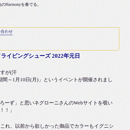
armonyを奏でる。
い合わせ
ライビングシューズ 2022年元日
すが(汗
ー開催期間～1月10日(月)」というイベントが開催されまし
ろーず」と思いネグローニさんのWebサイトを覗い
！！」
スエード」これ、以前から欲しかった御品でカラーもイグニシ