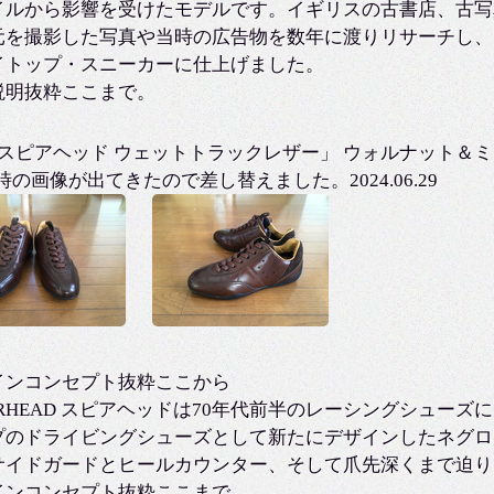
イルから影響を受けたモデルです。イギリスの古書店、古写真店
元を撮影した写真や当時の広告物を数年に渡りリサーチし、
イトップ・スニーカーに仕上げました。
説明抜粋ここまで。
「スピアヘッド ウェットトラックレザー」 ウォルナット＆ミ
時の画像が出てきたので差し替えました。2024.06.29
インコンセプト抜粋ここから
EARHEAD スピアヘッドは70年代前半のレーシングシュ
プのドライビングシューズとして新たにデザインしたネグロ
サイドガードとヒールカウンター、そして爪先深くまで迫り
インコンセプト抜粋ここまで