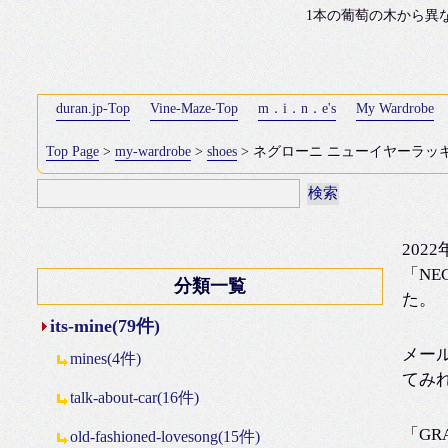
1本の葡萄の木から異
duran.jp-Top
Vine-Maze-Top
m．i．n．e's
My Wardrobe
Top Page
>
my-wardrobe
>
shoes
> ネグローニ ニューイヤーラッキ
20
「NE
分類一覧
た。
its-mine(79件)
メー
mines(4件)
てみ
talk-about-car(16件)
「GR
old-fashioned-lovesong(15件)