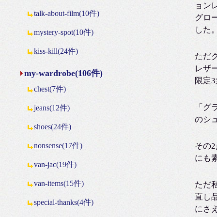
ョン
talk-about-film(10件)
グロ
した
mystery-spot(10件)
kiss-kill(24件)
ただ
レザ
my-wardrobe(106件)
限定
chest(7件)
「グ
jeans(12件)
のシ
shoes(24件)
nonsense(17件)
その
にも
van-jac(19件)
van-items(15件)
ただ
直し
special-thanks(4件)
にさ