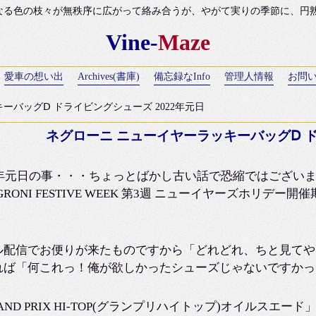
なる色の枝々が無秩序に広がって絡み合うが、やがて実りの季節に、円熟のH
Vine-
Maze
愛車の想い出
Archives(書庫)
備忘録なInfo
管理人情報
お問
ーバッグⅮ ドライビングシューズ 2022年元日
ネグローニ ニューイヤーラッキーバッグⅮ ド
22年元日の事・・・ちょっとばかし古い話で恐縮ではございま
GRONI FESTIVE WEEK 第3週 ニューイヤーズホリデ
ル配信でお便りが来たものですから「どれどれ、ちと見てや
れば「何これっ！俺が欲しかったシューズじゃないですかっ
AND PRIX HI-TOP(グランプリハイトップ)オイル