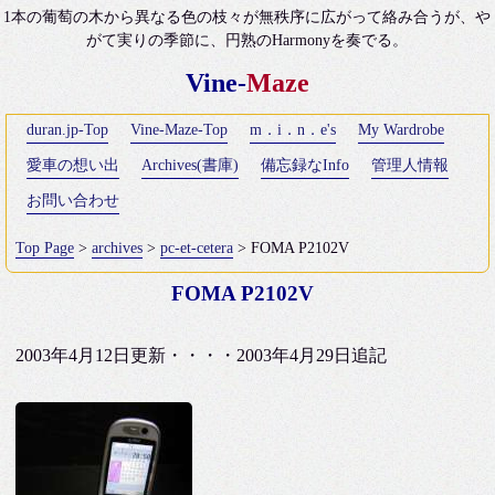
1本の葡萄の木から異なる色の枝々が無秩序に広がって絡み合うが、や
がて実りの季節に、円熟のHarmonyを奏でる。
Vine-
Maze
duran.jp-Top
Vine-Maze-Top
m．i．n．e's
My Wardrobe
愛車の想い出
Archives(書庫)
備忘録なInfo
管理人情報
お問い合わせ
Top Page
>
archives
>
pc-et-cetera
> FOMA P2102V
FOMA P2102V
2003年4月12日更新・・・・2003年4月29日追記