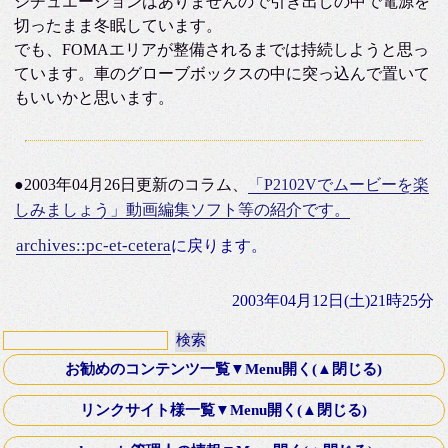
シチュエーションはありませんので引き出しの中で電源を
切ったまま冬眠しています。
でも、FOMAエリアが整備されるまでは持続しようと思っ
ています。車のグローブボックスの中に突っ込んで置いて
もいいかと思います。
●2003年04月26日更新のコラム、
「P2102Vでムービーを楽
しみましょう」動画編集ソフト等の紹介です。
archives::pc-et-cetera
に戻ります。
2003年04月12日(土)21時25分
お勧めのコンテンツ一覧▼Menu開く(▲閉じる)
第十八話・外伝「Down ！」K氏より寄稿
リンクサイト様一覧▼Menu開く(▲閉じる)
Old Fashioned Love Songシリーズ
文芸Webサーチ