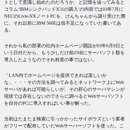
トとして意識し始めたのだろうか、と記憶を辿ってみると
コラム‘IBMシンクパッドX31の購入’の内容では03年7月に
NECのLivie-NXノートPCを、けんちゃんから譲り受けた際
に、それ以前にIBM 560Eは役不足になっていた書いてあ
る。
それから私の部署の社内ホームページ開設が03年6月9日と
いう日付だから、もう少しだけ前の頃にサーバソフト類を
導入したようなのでそれ程昔の事ではない。
「LAN内でホームページを提供できれば楽しいか
な」・・・その方法を調べてみるとネットワーク上にWeb
サーバがあれば可能らしいが、その肝心のサーバマシンが
現状では存在しないのでさらに調べるとWebサーバソフト
を自分のPCに導入すればいい事が解った。
当初はたまたま検索に引っかかったサイボウズという業者
がフリーで配布していたWebサーバーソフトを使った。こ