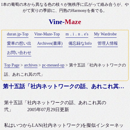
1本の葡萄の木から異なる色の枝々が無秩序に広がって絡み合うが、や
がて実りの季節に、円熟のHarmonyを奏でる。
Vine-
Maze
duran.jp-Top
Vine-Maze-Top
m．i．n．e's
My Wardrobe
愛車の想い出
Archives(書庫)
備忘録なInfo
管理人情報
お問い合わせ
Top Page
>
archives
>
pc-messed-up
> 第十五話「社内ネットワークの
話、あれこれ其の弐」
第十五話「社内ネットワークの話、あれこれ其の弐」
第十五話「社内ネットワークの話、あれこれ其の
弐」 2005年07月29日更新
私はいつからLAN(社内ネットワーク)を擬似インターネッ