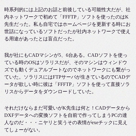
時系列的には上記のお話と前後している可能性大だが、社
内ネットワークで初めて「FFFTP」ソフトを使ったのはK
先生だった。私も自宅ではホームページを更新する時にお
世話になっているソフトだったが社内ネットワークで使え
る用途があったとは盲点だった。
我が社にもCADマシンが5、6台ある。CADソフトを使っ
ている時のOSはソラリスだが、そのマシンはウィンドウ
ズでも動くデュアルブートなのでネットワークにも繋がっ
ていた。ソラリスにはFTPサーバが生きているのでCADデ
ータが欲しい時に彼は「FFFTP」ソフトを使って直接ソラ
リスからデータをダウンロードしていた。
それだけならまだ可愛いがK先生は何と！CADデータから
DXFデータへの変換ソフトを自前で作ってしまうPCの達
人なのだ・・・ニヤリと笑うその表情がexeチックに見え
てしょーがない。