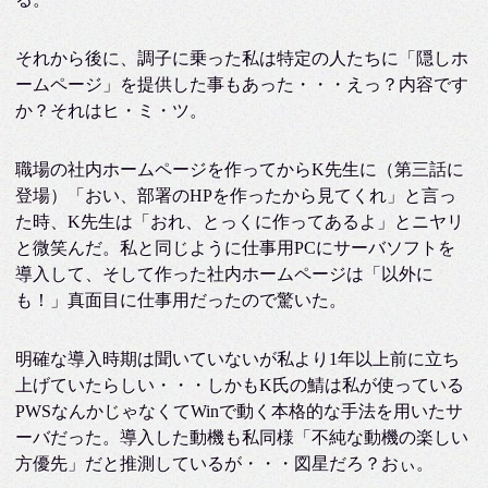
それから後に、調子に乗った私は特定の人たちに「隠しホ
ームページ」を提供した事もあった・・・えっ？内容です
か？それはヒ・ミ・ツ。
職場の社内ホームページを作ってからK先生に（第三話に
登場）「おい、部署のHPを作ったから見てくれ」と言っ
た時、K先生は「おれ、とっくに作ってあるよ」とニヤリ
と微笑んだ。私と同じように仕事用PCにサーバソフトを
導入して、そして作った社内ホームページは「以外に
も！」真面目に仕事用だったので驚いた。
明確な導入時期は聞いていないが私より1年以上前に立ち
上げていたらしい・・・しかもK氏の鯖は私が使っている
PWSなんかじゃなくてWinで動く本格的な手法を用いたサ
ーバだった。導入した動機も私同様「不純な動機の楽しい
方優先」だと推測しているが・・・図星だろ？おぃ。