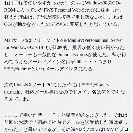
れは手軽で使いやすかったが、のちにWindows98のCD-
ROMに入っていたPWS(Personal Web Server)に変更した。
替えた理由は、記憶が曖昧模糊で申し訳ないが、これは
CGIが動かなかったのでPWSに変更したと思っている。
MailサーバはフリーソフトのPMailSrv(Personal mail Server
for Windows95/NT4.0)が比較的、敷居が低く使い易かった
し、メーラーも一般的なOutlook Expressが使えた。私が初
めてつけたメールドメイン名はtp560e・・・つまり
****@tp560eというメールアドレスになる。
次のLivie-NXノートPCにした時には*****@Lavie-
nx.ma.jp、社内メール専用なのでドメイン名は何とでもな
るんですね。
ここまで書いた時、「？」と疑問が頭をよぎった。それは
前回のお話で「初めて社内でメールを送受信した時は嬉し
かった」と書いているが、その時のパソコンはFMVビブロ