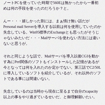
ノートPCを使っていた時期で560Eは無かったから一番初
めは何の手段を使ったのだろうか？と。
んー・・・嬉しかった割には、まぁ情け無い話だが
Personal mail Serverを導入する以前は何を使用していたのか
失念している。Win95標準のExchangeとも思ったがそうじ
ゃないみたいだ・・・Mailサーバを使わない方法には違い
ないと思うが。
それと同じような話で、Mailサーバを導入以後CGIを動か
す為にPerl関係のソフトもインストールした記憶があるが
今となっては何を入れたのか定かでない。第三話でC2/50L
に導入しているソフトを紹介しているが、それ以外のソフ
トである事には間違いない。
失念しているのは当時から現在に至るまで自分のcapacity
以上の事をやり過ぎているせいだ、と御理解願いたい。