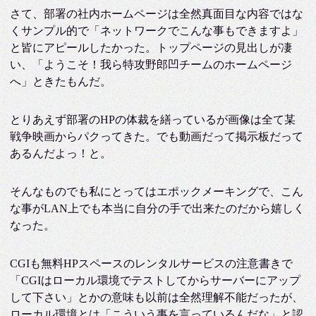
さて、部署の社内ホームページは全然真面目な内容ではな
くサンプル的で「ネットワークでこんな事もできますよ」
と皆にアピールしたかった。トップページの見出しが凄
い、「ようこそ！我ら特攻野郎凹チームのホームページ
へ」ときたもんだ。
とりあえず部署のHPの体裁を繕っているが画像は全て某
戦争映画からパクってきた。でも動画だって掲示板だって
あるんだよっ！と。
そんなものでも私にとってはエポックメーキングで、こん
な事がLAN上でも本当に自分の手で出来たのだから嬉しく
なった。
CGIも無料HPスペースのレンタルサービスの注意書きで
「CGIはローカル環境でテストしてからサーバーにアップ
して下さい」とかの意味も以前は全然理解不能だったが、
ローカル環境とは「こういう事を言っているんだな」と認