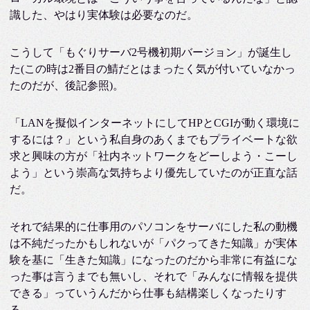
識した、やはり実体験は必要なのだ。
こうして「もぐりサーバ2号機初期バージョン」が誕生し
た(この時は2番目の鯖だとはまったく気が付いていなかっ
たのだが、後記参照)。
「LANを擬似インターネットにしてHPとCGIが動く環境に
するには？」という私自身のあくまでもプライベートな欲
求と興味の方が「社内ネットワークをどーしよう・こーし
よう」という崇高な気持ちより優先していたのが正直な話
だ。
それで結果的に仕事用のパソコンをサーバにした私の動機
は不純だったかもしれないが「パクってきた知識」が実体
験を基に「生きた知識」になったのだから非常に有益にな
った事は言うまでも無いし、それで「みんなに情報を提供
できる」っていうんだから仕事も結構楽しくなったりす
る。