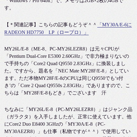
「Windows 7 Pro 64bit」で、メモリは2GB×2枚の4GBで
す。
【＊関連記事】こちらの記事もどうぞ＾＾
「MY30A/E-6に
RADEON HD7750 LP（ロープロ）」
MY26L/E-8（ME-8、PC-MY26LEZR8）は元々CPUが
「Pentium Dual-Core E5300 2.60GHz」で非力極まりないの
で手持ちの「Core2 Quad Q9550 2.83GHz」に換装しまし
た。ですから、題名を「NEC Mate MY28F/E-8」としてい
ます。ただ本物MY28F/E-8のCPUは同じQ9550でも‘s付
き’の「Core 2 Quad Q9550s 2.83GHz」でありますので、こ
ちらは「MY28F/E-8もどき」でございます 汗
ちなみに「MY26L/E-8（PC-MY26LEZR8）」はジャンク品
（ガラクタ）を入手しましたが、正常に使えています。他
にCore2 Duo E8400 3GHzの「MY30A/E-8（PC-
MY30AEZR8）」も仕事（私物ですが＾＾）で使用してい