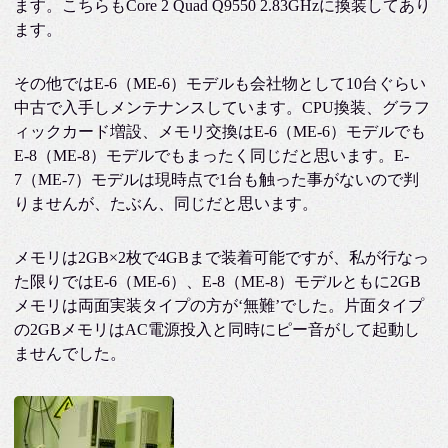
ます。こちらもCore 2 Quad Q9550 2.83GHzに換装してあり
ます。
その他ではE-6（ME-6）モデルも会社物として10台ぐらい
中古で入手しメンテナンスしています。CPU換装、グラフ
ィックカード増設、メモリ交換はE-6（ME-6）モデルでも
E-8（ME-8）モデルでもまったく同じだと思います。E-
7（ME-7）モデルは現時点で1台も触った事がないので判
りませんが、たぶん、同じだと思います。
メモリは2GB×2枚で4GBまで装着可能ですが、私が行なっ
た限りではE-6（ME-6）、E-8（ME-8）モデルともに2GB
メモリは両面実装タイプの方が‘無難’でした。片面タイプ
の2GBメモリはAC電源投入と同時にピー音がして起動し
ませんでした。