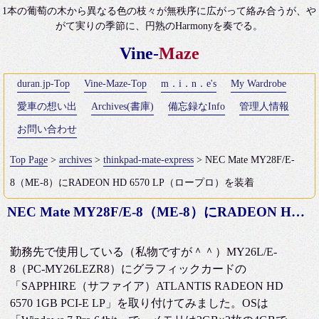
1本の葡萄の木から異なる色の枝々が無秩序に広がって絡み合うが、や
がて実りの季節に、円熟のHarmonyを奏でる。
Vine-
Maze
duran.jp-Top
Vine-Maze-Top
m．i．n．e's
My Wardrobe
愛車の想い出
Archives(書庫)
備忘録なInfo
管理人情報
お問い合わせ
Top Page
>
archives
>
thinkpad-mate-express
> NEC Mate MY28F/E-
8（ME-8）にRADEON HD 6570 LP（ロープロ）を装着
NEC Mate MY28F/E-8（ME-8）にRADEON HD 6570 LP（ロープロ）を装着
勤務先で使用している（私物ですが＾＾）MY26L/E-
8（PC-MY26LEZR8）にグラフィックカードの
「SAPPHIRE（サファイア）ATLANTIS RADEON HD
6570 1GB PCI-E LP」を取り付けてみました。OSは