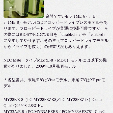
余談ですがE-6（ME-6）、E-
8（ME-8）モデルにはフロッピードライブレスモデルもあ
ります。フロッピードライブが普通に換装可能ですが、そ
の際にはBIOSでFDDの項目を「disabled」から「enabled」
に変更してやります。その逆（フロッピードライブモデル
からドライブを抜く）の作業状況もありえます。
NEC Mate タイプMEのE-8（ME-8）モデルには以下の機
種がありました。2009年10月発表モデル
＊各型番共、末尾‘R8’はVistaモデル。末尾‘78’はXP proモ
デル
MY28F/E-8（PC-MY28FEZR8／PC-MY28FEZ78）Core2
Quad Q9550S 2.83GHz
MY33A/E-8（PC-MY33AEZR8／PC-MY33AEZ78）Core2