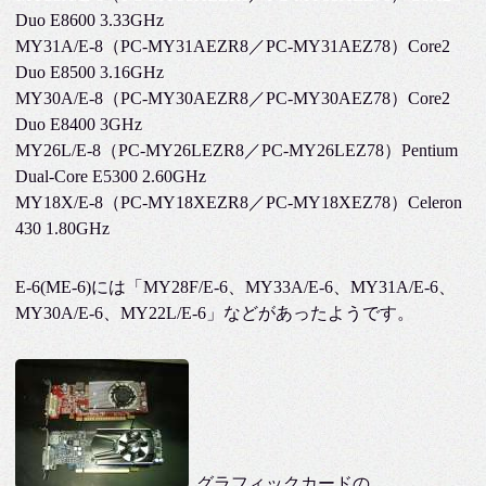
Duo E8600 3.33GHz
MY31A/E-8（PC-MY31AEZR8／PC-MY31AEZ78）Core2
Duo E8500 3.16GHz
MY30A/E-8（PC-MY30AEZR8／PC-MY30AEZ78）Core2
Duo E8400 3GHz
MY26L/E-8（PC-MY26LEZR8／PC-MY26LEZ78）Pentium
Dual-Core E5300 2.60GHz
MY18X/E-8（PC-MY18XEZR8／PC-MY18XEZ78）Celeron
430 1.80GHz
E-6(ME-6)には「MY28F/E-6、MY33A/E-6、MY31A/E-6、
MY30A/E-6、MY22L/E-6」などがあったようです。
グラフィックカードの