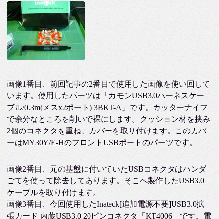
画像1番目、前回記事の2番目で使用した画像を使い回して
います。使用したパーツは「カモンUSB3.0ハーネスケー
ブル/0.3m(メスx2ポート) 3BKT-A」です。カッターナイフ
で余分なところを削いで裸にします。クッション材を挟み
2個のコネクタを重ね、カバーを取り付けます。このカバ
ーはMY30Y/E-HのフロントUSBポートのパーツです。
画像2番目、元の基盤に付いていたUSBコネクタはハンダ
ごてを使って除去してあります。そこへ製作したUSB3.0
ケーブルを取り付けます。
画像3番目、今回使用したInateck[追加電源不要]USB3.0拡
張カード 内蔵USB3.0 20ピンコネクタ「KT4006」です。電