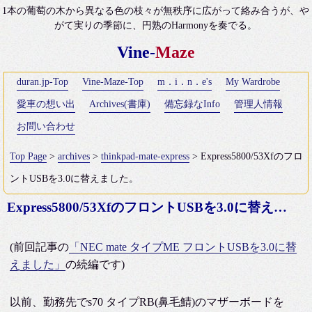
1本の葡萄の木から異なる色の枝々が無秩序に広がって絡み合うが、や
がて実りの季節に、円熟のHarmonyを奏でる。
Vine-
Maze
duran.jp-Top
Vine-Maze-Top
m．i．n．e's
My Wardrobe
愛車の想い出
Archives(書庫)
備忘録なInfo
管理人情報
お問い合わせ
Top Page
>
archives
>
thinkpad-mate-express
> Express5800/53Xfのフロ
ントUSBを3.0に替えました。
Express5800/53XfのフロントUSBを3.0に替えました。
(前回記事の
「NEC mate タイプME フロントUSBを3.0に替
えました」
の続編です)
以前、勤務先でs70 タイプRB(鼻毛鯖)のマザーボードを