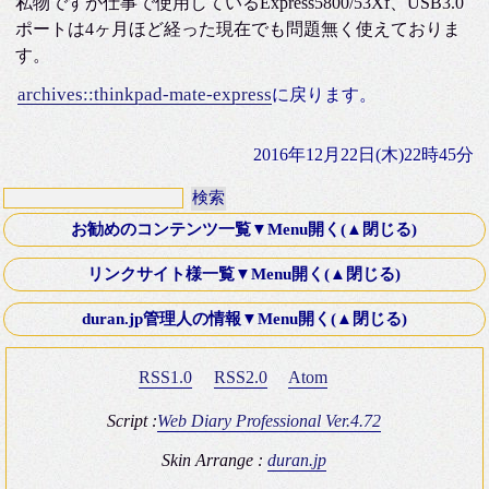
私物ですが仕事で使用しているExpress5800/53Xf、USB3.0
ポートは4ヶ月ほど経った現在でも問題無く使えておりま
す。
archives::thinkpad-mate-express
に戻ります。
2016年12月22日(木)22時45分
お勧めのコンテンツ一覧▼Menu開く(▲閉じる)
第十八話・外伝「Down ！」K氏より寄稿
リンクサイト様一覧▼Menu開く(▲閉じる)
Old Fashioned Love Songシリーズ
文芸Webサーチ
duran.jp管理人の情報▼Menu開く(▲閉じる)
映画 いつかA列車に乗って 2003年
K-電子計算機同好会
ミステリースポット10 青木が原樹海・夜の国道139号線
RSS1.0
RSS2.0
Atom
Four Silver Rings
復刻版 itt-your-a! その8 僕はブッシュマン＾＾
Brown_eyes Hobby Square
Script :
Web Diary Professional Ver.4.72
ＴＲＡＤ（トラッド）のHP
Skin Arrange :
duran.jp
duran.jp管理人の情報