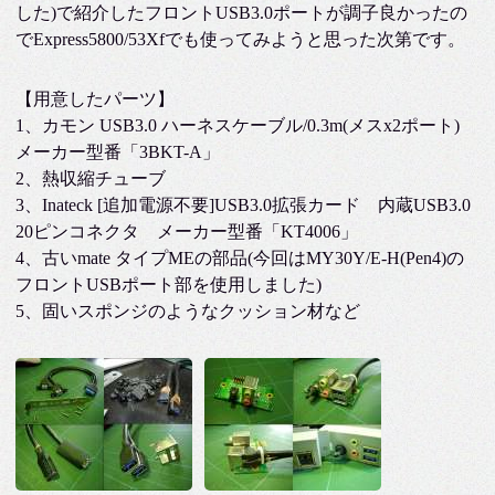
した)で紹介したフロントUSB3.0ポートが調子良かったの
でExpress5800/53Xfでも使ってみようと思った次第です。
【用意したパーツ】
1、カモン USB3.0 ハーネスケーブル/0.3m(メスx2ポート)
メーカー型番「3BKT-A」
2、熱収縮チューブ
3、Inateck [追加電源不要]USB3.0拡張カード 内蔵USB3.0
20ピンコネクタ メーカー型番「KT4006」
4、古いmate タイプMEの部品(今回はMY30Y/E-H(Pen4)の
フロントUSBポート部を使用しました)
5、固いスポンジのようなクッション材など