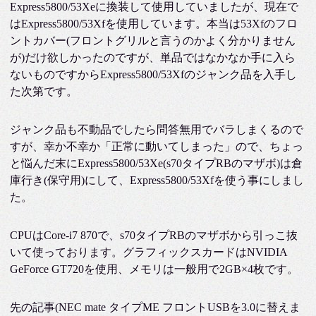
Express5800/53Xeに換装して使用していましたが、現在で
はExpress5800/53Xfを使用しています。本当は53Xfのフロ
ントカバー(フロントグリルと言うのかよく分かりません
が)だけ欲しかったのですが、単品ではなかなか手に入ら
ないものですからExpress5800/53Xfのジャンク品を入手し
た次第です。
ジャンク品も不動品でしたら問答無用でバラしまくるので
すが、幸か不幸か「正常に動いてしまった」ので、ちょっ
と悩んだ末にExpress5800/53Xe(s70タイプRBのマザボ)は倉
庫行き(保守用)にして、Express5800/53Xfを使う事にしまし
た。
CPUはCore-i7 870で、s70タイプRBのマザボから引っこ抜
いて使っております。グラフィックスカードはNVIDIA
GeForce GT720を使用、メモリは一般用で2GB×4枚です。
先の記事(NEC mate タイプME フロントUSBを3.0に替えま